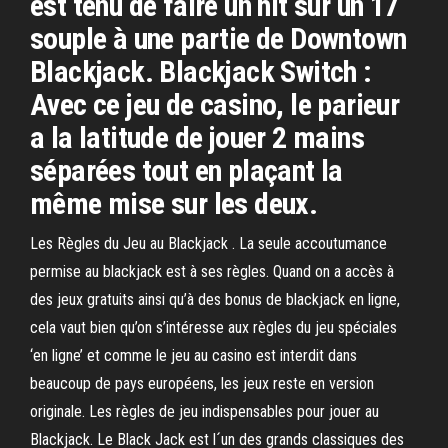
est tenu de faire un hit sur un 17
souple à une partie de Downtown
Blackjack. Blackjack Switch :
Avec ce jeu de casino, le parieur
a la latitude de jouer 2 mains
séparées tout en plaçant la
même mise sur les deux.
Les Règles du Jeu au Blackjack . La seule accoutumance
permise au blackjack est à ses règles. Quand on a accès à
des jeux gratuits ainsi qu’à des bonus de blackjack en ligne,
cela vaut bien qu’on s’intéresse aux règles du jeu spéciales
‘en ligne’ et comme le jeu au casino est interdit dans
beaucoup de pays européens, les jeux reste en version
originale. Les règles de jeu indispensables pour jouer au
Blackjack. Le Black Jack est l´un des grands classiques des