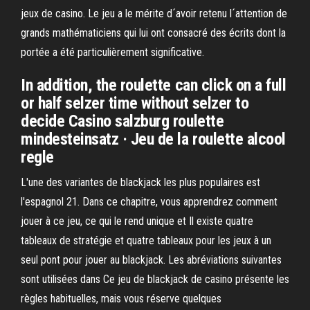
jeux de casino. Le jeu a le mérite d´avoir retenu l´attention de
grands mathématiciens qui lui ont consacré des écrits dont la
portée a été particulièrement significative.
In addition, the roulette can click on a full
or half selzer time without selzer to
decide Casino salzburg roulette
mindesteinsatz · Jeu de la roulette alcool
regle
L'une des variantes de blackjack les plus populaires est
l'espagnol 21. Dans ce chapitre, vous apprendrez comment
jouer à ce jeu, ce qui le rend unique et Il existe quatre
tableaux de stratégie et quatre tableaux pour les jeux à un
seul pont pour jouer au blackjack. Les abréviations suivantes
sont utilisées dans Ce jeu de blackjack de casino présente les
règles habituelles, mais vous réserve quelques