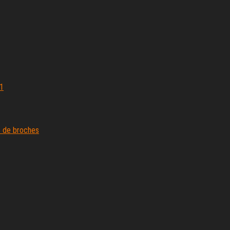
21
 de broches