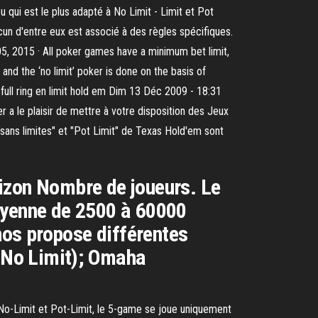
eu qui est le plus adapté à No Limit - Limit et Pot
acun d'entre eux est associé à des règles spécifiques.
05, 2015 · All poker games have a minimum bet limit,
 and the ‘no limit’ poker is done on the basis of
e full ring en limit hold em Dim 13 Déc 2009 - 18:31
r a le plaisir de mettre à votre disposition des Jeux
sans limites" et "Pot Limit" de Texas Hold'em sont
orizon Nombre de joueurs. Le
oyenne de 2500 à 60000
inos propose différentes
t No Limit); Omaha
No-Limit et Pot-Limit, le 5-game se joue uniquement