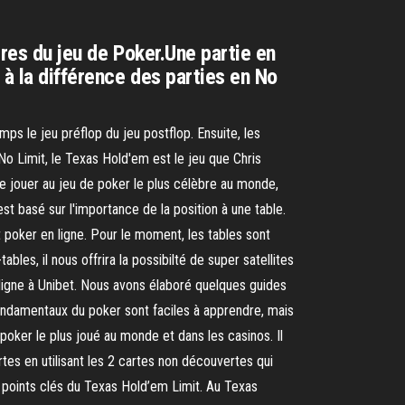
ères du jeu de Poker.Une partie en
 à la différence des parties en No
s le jeu préflop du jeu postflop. Ensuite, les
No Limit, le Texas Hold'em est le jeu que Chris
 jouer au jeu de poker le plus célèbre au monde,
 basé sur l'importance de la position à une table.
et poker en ligne. Pour le moment, les tables sont
ables, il nous offrira la possibilté de super satellites
 ligne à Unibet. Nous avons élaboré quelques guides
ondamentaux du poker sont faciles à apprendre, mais
poker le plus joué au monde et dans les casinos. Il
tes en utilisant les 2 cartes non découvertes qui
 points clés du Texas Hold’em Limit. Au Texas